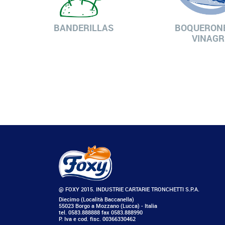
BANDERILLAS
BOQUERONE
VINAGR
@ FOXY 2015. INDUSTRIE CARTARIE TRONCHETTI S.P.A.
Diecimo (Località Baccanella)
55023 Borgo a Mozzano (Lucca) - Italia
tel. 0583.888888 fax 0583.888990
P. Iva e cod. fisc. 00366330462