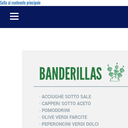
Salta al contenuto principale
BANDERILLAS
· ACCIUGHE SOTTO SALE
· CAPPERI SOTTO ACETO
· POMODORINI
· OLIVE VERDI FARCITE
· PEPERONCINI VERDI DOLCI